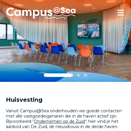
Skip and go to content
Directly to navigation
Huisvesting
Vanuit Campus@Sea onderhouden we goede contacten
met alle vastgoedeigenaren die in de haven actief zijn.
Bijvoorbeeld “
Ondernemen op de Zuid
“; hier vind je het
aanbod van De Zuid, de nieuwbouw in de derde haven.