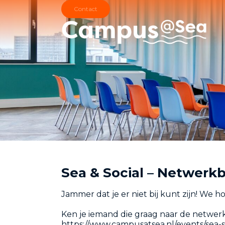
Skip and go to content
Directly to navigation
Contact
Sea & Social – Netwer
Jammer dat je er niet bij kunt zijn! We 
Ken je iemand die graag naar de netwer
https://www.campusatsea.nl/events/sea