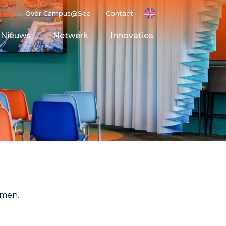
Over Campus@Sea
Contact
Nieuws
Netwerk
Innovaties
ting Ground
t Space
omen.