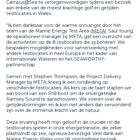
Campus@Sea te vertegenwoordigen tijdens een bezoek
aan enkele van de meest krachtige golf en getijden
testlocaties in Wales.
“Ik ben dankbaar voor de warme ontvangst door het
team van de Marine Energy Test Area (
META
). Saul Young,
de operationeel manager bij META, gaf een overzicht van
de activiteiten op de 8 testlocaties die zij beheren. We
bespraken mogelijkheden voor samenwerking met
andere testlocaties in heel Europa in het kader van
Internationale Wateren en het SEAWORTHY-
partnerschap.
Samen met Stephen Thompson, de Project Delivery
Manager bij META, kreeg ik een rondleiding op
verschillende testlocaties. Als kers op de taart stapten we
aan boord van een RIB-boot om de onvergetelijke
Ramsey Sound te aanschouwen. We voeren over de
getijdestromingen en ik kon niet anders dan verwonderd
zijn over de immense kracht van de natuur.
Deze ervaring heeft mijn geloof in de cruciale rol die
testlocaties spelen in onze energietransitie, die zeker
plaatsvindt op zee, opnieuw bevestigd. Veel dank aan
Marine Energy Wales voor dit onschatbare bezoek.