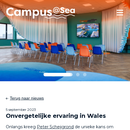
Skip and go to content
Directly to navigation
Terug naar nieuws
5 september 2023
Onvergetelijke ervaring in Wales
Onlangs kreeg
Peter Scheijgrond
de unieke kans om