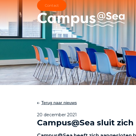
Skip and go to content
Directly to navigation
tact
Terug naar nieuws
20 december 2021
Campus@Sea sluit zich 
Campus@Sea heeft zich aangesloten bi