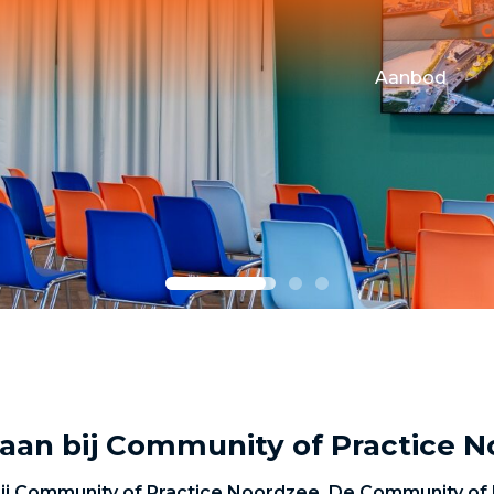
Aanbod
Maritime Tes
Campus Even
Financiering
Huisvesting
aan bij Community of Practice 
j Community of Practice Noordzee. De Community of P