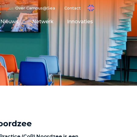
Over Campus@Sea
Contact
Nieuws
Netwerk
Innovaties
ting Ground
t Space
Noordzee
ractice (CoP) Noordzee is een