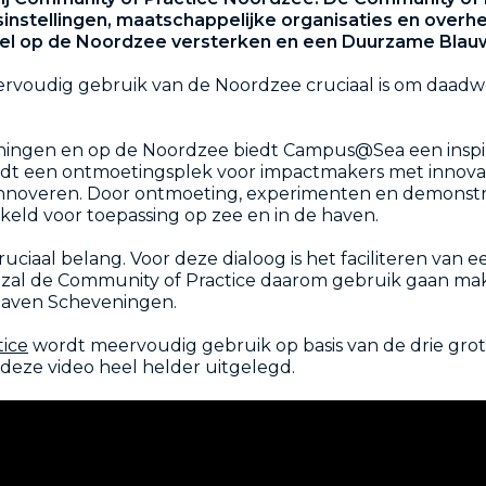
nstellingen, maatschappelijke organisaties en overh
dsel op de Noordzee versterken en een Duurzame Blau
rvoudig gebruik van de Noordzee cruciaal is om daad
ningen en op de Noordzee biedt Campus@Sea een inspir
t een ontmoetingsplek voor impactmakers met innovati
n innoveren. Door ontmoeting, experimenten en demonstr
keld voor toepassing op zee en in de haven.
ruciaal belang. Voor deze dialoog is het faciliteren va
2 zal de Community of Practice daarom gebruik gaan m
aven Scheveningen.
tice
wordt meervoudig gebruik op basis van de drie grote
 deze video heel helder uitgelegd.