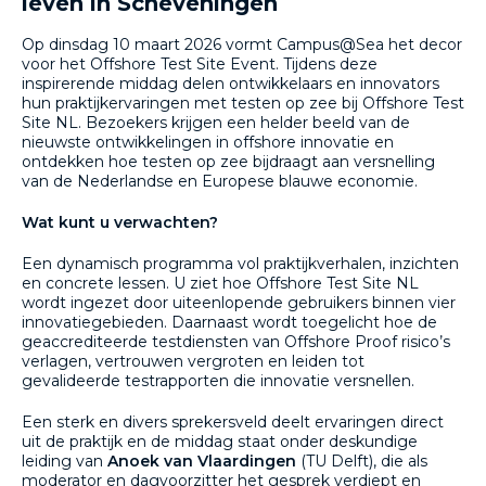
leven in Scheveningen
Op dinsdag 10 maart 2026 vormt Campus@Sea het decor
voor het Offshore Test Site Event. Tijdens deze
inspirerende middag delen ontwikkelaars en innovators
hun praktijkervaringen met testen op zee bij Offshore Test
Site NL. Bezoekers krijgen een helder beeld van de
nieuwste ontwikkelingen in offshore innovatie en
ontdekken hoe testen op zee bijdraagt aan versnelling
van de Nederlandse en Europese blauwe economie.
Wat kunt u verwachten?
Een dynamisch programma vol praktijkverhalen, inzichten
en concrete lessen. U ziet hoe Offshore Test Site NL
wordt ingezet door uiteenlopende gebruikers binnen vier
innovatiegebieden. Daarnaast wordt toegelicht hoe de
geaccrediteerde testdiensten van Offshore Proof risico’s
verlagen, vertrouwen vergroten en leiden tot
gevalideerde testrapporten die innovatie versnellen.
Een sterk en divers sprekersveld deelt ervaringen direct
uit de praktijk en de middag staat onder deskundige
leiding van
Anoek van Vlaardingen
(TU Delft), die als
moderator en dagvoorzitter het gesprek verdiept en