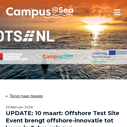
Skip and go to content
Directly to navigation
Terug naar nieuws
26 februari 2026
UPDATE: 10 maart: Offshore Test Site
Event brengt offshore-innovatie tot