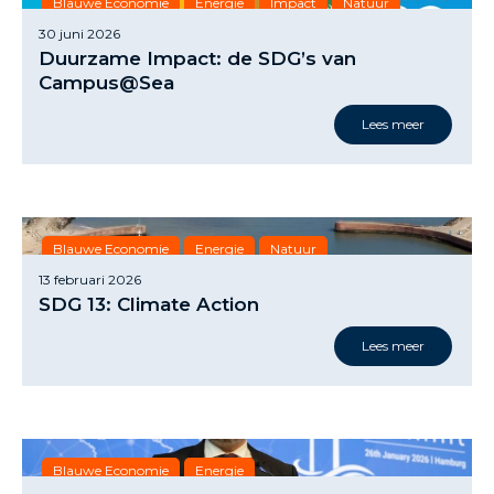
Blauwe Economie
Energie
Impact
Natuur
30 juni 2026
SDG
Voedsel
Duurzame Impact: de SDG’s van
Campus@Sea
Lees meer
Blauwe Economie
Energie
Natuur
13 februari 2026
SDG 13: Climate Action
Lees meer
Blauwe Economie
Energie