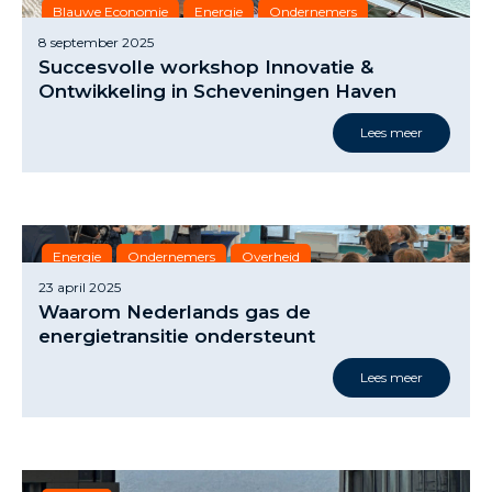
Blauwe Economie
Energie
Ondernemers
8 september 2025
Overheid
Succesvolle workshop Innovatie &
Ontwikkeling in Scheveningen Haven
Lees meer
Energie
Ondernemers
Overheid
23 april 2025
Waarom Nederlands gas de
energietransitie ondersteunt
Lees meer